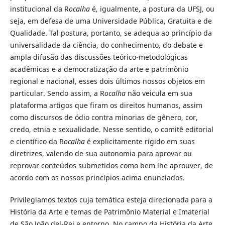
institucional da R
ocalha
é, igualmente, a postura da UFSJ, ou
seja, em defesa de uma Universidade Pública, Gratuita e de
Qualidade. Tal postura, portanto, se adequa ao princípio da
universalidade da ciência, do conhecimento, do debate e
ampla difusão das discussões teórico-metodológicas
acadêmicas e a democratização da arte e patrimônio
regional e nacional, esses dois últimos nossos objetos em
particular. Sendo assim, a R
ocalha
não veicula em sua
plataforma artigos que firam os direitos humanos, assim
como discursos de ódio contra minorias de gênero, cor,
credo, etnia e sexualidade. Nesse sentido, o comitê editorial
e científico da R
ocalha
é explicitamente rígido em suas
diretrizes, valendo de sua autonomia para aprovar ou
reprovar conteúdos submetidos como bem lhe aprouver, de
acordo com os nossos princípios acima enunciados.
Privilegiamos textos cuja temática esteja direcionada para a
História da Arte e temas de Patrimônio Material e Imaterial
de São João del-Rei e entorno. No campo da História da Arte