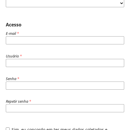
Acesso
E-mail
*
Usuário
*
Senha
*
Repetir senha
*
Sim, eu concordo em ter meus dados coletados e