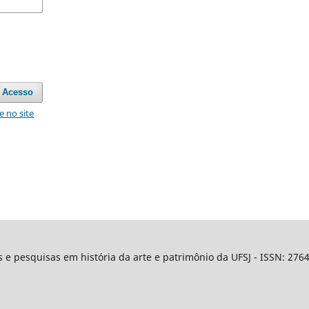
Acesso
e no site
os e pesquisas em história da arte e patrimônio da UFSJ - ISSN: 27