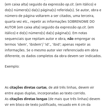
(em caixa alta) seguido da expressão
op.cit
. (em itálico) e
do(s) número(s) da(s) página(s) referida(s). Se autor, obra e
número de página voltarem a ser citados, uma terceira,
quarta vez etc., repetir as informações SOBRENOME DO
AUTOR (em caixa alta) seguido da expressão
op.cit
. (em
itálico) e do(s) número(s) da(s) página(s). Em notas
sequenciais que repitam autor e obra,
não
empregar os
termos ‘idem’, ‘ibidem’/ ‘id’., ‘ibid’; apenas repetir as
informações. Se o mesmo autor vier referenciado em obra
diferente, os dados completos da obra devem ser indicados.
Exemplo:
As
citações diretas curtas
, de até três linhas, devem vir
entre aspas duplas, incorporadas ao texto corrido.
As
citações diretas longas
(de mais que três linhas) devem
vir em bloco de texto justificado, recuado em 4 cm da