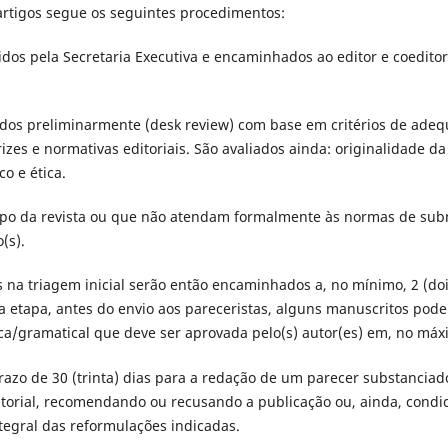
s artigos segue os seguintes procedimentos:
dos pela Secretaria Executiva e encaminhados ao editor e coedito
ados preliminarmente (desk review) com base em critérios de ade
rizes e normativas editoriais. São avaliados ainda: originalidade da 
co e ética.
opo da revista ou que não atendam formalmente às normas de subm
(s).
na triagem inicial serão então encaminhados a, no mínimo, 2 (doi
sa etapa, antes do envio aos pareceristas, alguns manuscritos po
ica/gramatical que deve ser aprovada pelo(s) autor(es) em, no máx
azo de 30 (trinta) dias para a redação de um parecer substanciad
itorial, recomendando ou recusando a publicação ou, ainda, condi
tegral das reformulações indicadas.