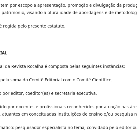
ha tem por escopo a apresentação, promoção e divulgação da produção
 e patrimônio, visando à pluralidade de abordagens e de metodolog
 é regida pelo presente estatuto.
IAL
rial da Revista Rocalha é composta pelas seguintes instâncias:
 pela soma do Comitê Editorial com o Comitê Científico.
 por editor, coeditor(es) e secretaria executiva.
uído por docentes e profissionais reconhecidos por atuação nas áre
, atuantes em conceituadas instituições de ensino e/ou pesquisa no
mático: pesquisador especialista no tema, convidado pelo editor 