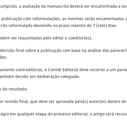
cumprido, a avaliação do manuscrito deverá ser encaminhada a out
e publicação com reformulações, as mesmas serão encaminhadas ao
ito reformulado devolvido no prazo máximo de 7 (sete) dias.
em ser requisitadas pelo editor e coeditor(es).
 decisão final sobre a publicação com base na análise dos pareceri
ões.
amente contraditórios, o Comitê Editorial deve recorrer a um parec
também decidir em deliberação colegiada.
 do resultado.
 revisão final, que deve ser aprovada pelo(s) autor(es) dentro de
ágio em qualquer etapa do processo editorial, o artigo será recusa
.