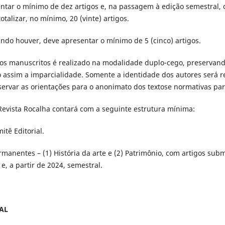
tar o mínimo de dez artigos e, na passagem à edição semestral, 
otalizar, no mínimo, 20 (vinte) artigos.
ndo houver, deve apresentar o mínimo de 5 (cinco) artigos.
dos manuscritos é realizado na modalidade duplo-cego, preservan
o assim a imparcialidade. Somente a identidade dos autores será r
ervar as orientações para o anonimato dos textose normativas par
 Revista Rocalha contará com a seguinte estrutura mínima:
itê Editorial.
manentes – (1) História da arte e (2) Patrimônio, com artigos su
e, a partir de 2024, semestral.
AL