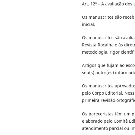
Art. 12º – A avaliação do
Os manuscritos são recebi
inicial.
Os manuscritos são avali
Revista Rocalha e às diret
metodologia, rigor científi
Artigos que fujam ao esc
seu(s) autor(es) informado
Os manuscritos aprovados 
pelo Corpo Editorial. Nes
primeira revisão ortográf
Os pareceristas têm um pr
elaborado pelo Comitê Ed
atendimento parcial ou in