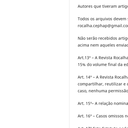
Autores que tiveram arti
Todos os arquivos devem 
rocalha.cephap@gmail.c
Não serão recebidos artig
acima nem aqueles enviad
Art.13º – A Revista Rocalh
15% do volume final da ed
Art. 14º – A Revista Rocal
compar­tilhar, reutilizar 
caso, nenhuma permissão é
Art. 15º– A relação nomina
Art. 16º – Casos omissos n