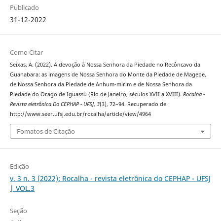
Publicado
31-12-2022
Como Citar
Seixas, A. (2022). A devoção à Nossa Senhora da Piedade no Recôncavo da
Guanabara: as imagens de Nossa Senhora do Monte da Piedade de Magepe,
de Nossa Senhora da Piedade de Anhum-mirim e de Nossa Senhora da
Piedade do Orago de Iguassú (Rio de Janeiro, séculos XVII a XVIII).
Rocalha -
Revista eletrônica Do CEPHAP - UFSJ
,
3
(3), 72–94. Recuperado de
http://www.seer.ufsj.edu.br/rocalha/article/view/4964
Fomatos de Citação
Edição
v. 3 n. 3 (2022): Rocalha - revista eletrônica do CEPHAP - UFSJ
| VOL.3
Seção