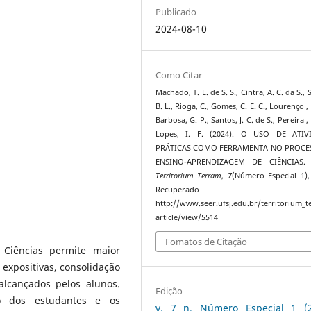
Publicado
2024-08-10
Como Citar
Machado, T. L. de S. S., Cintra, A. C. da S., 
B. L., Rioga, C., Gomes, C. E. C., Lourenço , F
Barbosa, G. P., Santos, J. C. de S., Pereira , 
Lopes, I. F. (2024). O USO DE ATIV
PRÁTICAS COMO FERRAMENTA NO PROCE
ENSINO-APRENDIZAGEM DE CIÊNCIAS
Territorium Terram
,
7
(Número Especial 1),
Recuperado 
http://www.seer.ufsj.edu.br/territorium_
article/view/5514
Fomatos de Citação
 Ciências permite maior
expositivas, consolidação
lcançados pelos alunos.
Edição
o dos estudantes e os
v. 7 n. Número Especial 1 (2