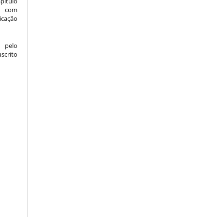
pítulo
l) com
icação
 pelo
crito