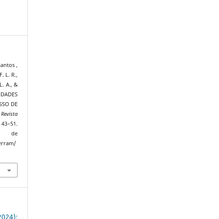
Santos ,
. L. R.,
L. A., &
IDADES
SSO DE
.
Revista
 43–51.
de
terram/
024):