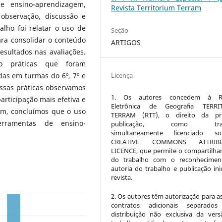
e ensino-aprendizagem,
Revista Territorium Terram
observação, discussão e
alho foi relatar o uso de
Seção
ara consolidar o conteúdo
ARTIGOS
esultados nas avaliações.
co práticas que foram
das em turmas do 6º, 7º e
Licença
ssas práticas observamos
1. Os autores concedem à Re
rticipação mais efetiva e
Eletrônica de Geografia TERRI
im, concluímos que o uso
TERRAM (RTT), o direito da pri
erramentas de ensino-
publicação, como trab
simultaneamente licenciado 
CREATIVE COMMONS ATTRIBU
LICENCE, que permite o compartilh
do trabalho com o reconhecimen
autoria do trabalho e publicação inic
revista.
2. Os autores têm autorização para a
contratos adicionais separados
distribuição não exclusiva da ver