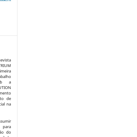
vista
TRIUM
meira
alho
sob a
TION
amento
to de
ial na
ssumir
 para
são do