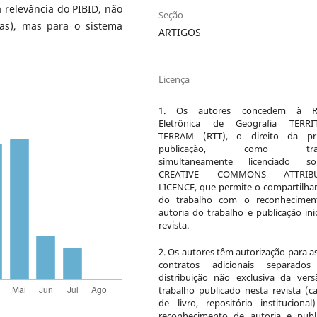
a relevância do PIBID, não
Seção
as), mas para o sistema
ARTIGOS
Licença
1. Os autores concedem à Re
Eletrônica de Geografia TERRI
TERRAM (RTT), o direito da pri
publicação, como trab
simultaneamente licenciado 
CREATIVE COMMONS ATTRIBU
LICENCE, que permite o compartilh
do trabalho com o reconhecimen
autoria do trabalho e publicação inic
revista.
2. Os autores têm autorização para a
contratos adicionais separados
distribuição não exclusiva da ver
trabalho publicado nesta revista (ca
de livro, repositório instituciona
reconhecimento de autoria e publ