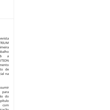
vista
TRIUM
meira
alho
sob a
TION
amento
to de
ial na
ssumir
 para
são do
pítulo
l) com
icação