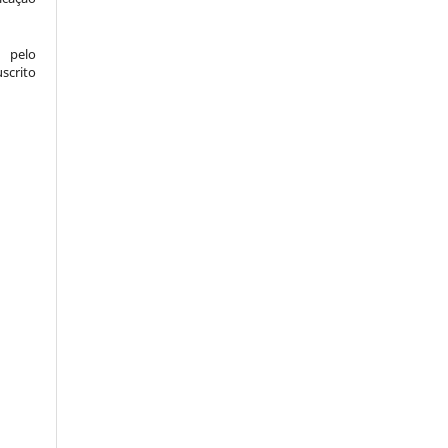
 pelo
crito