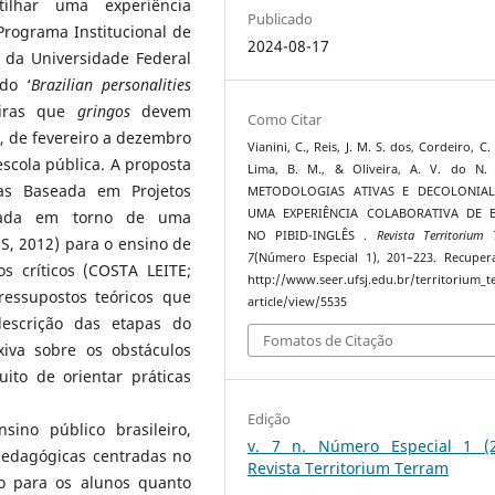
ilhar uma experiência
Publicado
Programa Institucional de
2024-08-17
s da Universidade Federal
ado ‘
Brazilian personalities
leiras que
gringos
devem
Como Citar
, de fevereiro a dezembro
Vianini, C., Reis, J. M. S. dos, Cordeiro, C.
cola pública. A proposta
Lima, B. M., & Oliveira, A. V. do N. 
as Baseada em Projetos
METODOLOGIAS ATIVAS E DECOLONIAL
UMA EXPERIÊNCIA COLABORATIVA DE 
zada em torno de uma
NO PIBID-INGLÊS .
Revista Territorium
S, 2012) para o ensino de
7
(Número Especial 1), 201–223. Recupe
s críticos (COSTA LEITE;
http://www.seer.ufsj.edu.br/territorium_
essupostos teóricos que
article/view/5535
escrição das etapas do
Fomatos de Citação
iva sobre os obstáculos
ito de orientar práticas
Edição
ino público brasileiro,
v. 7 n. Número Especial 1 (2
pedagógicas centradas no
Revista Territorium Terram
o para os alunos quanto