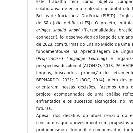
Este trabalho tem como objetivo compart
colaborativa de ensino realizada no âmbito do 
Bolsas de Iniciação à Docência (PIBID) - Inglê
de São João del-Rei (UFSJ). O projeto, intitul
gringos should know’
(‘Personalidades brasi
conhecer’), foi desenvolvido ao longo de um ano
de 2023, com turmas do Ensino Médio de uma es
fundamentou-se na Aprendizagem de Língu
(
Project-Based Language Learning
) e organi
perspectiva decolonial (ALONSO, 2018; PALHARE
línguas, buscando a promoção dos letramento
BERNARDO, 2021; DUBOC, 2014). Além dos pr
orientaram nossas decisões, fazemos uma d
projeto, acompanhadas de uma análise reflex
enfrentados e os sucessos alcançados, no intu
futuras.
Apesar dos desafios do atual cenário do ens
concluímos que o investimento em propostas 
protagonismo estudantil é compensador, tant