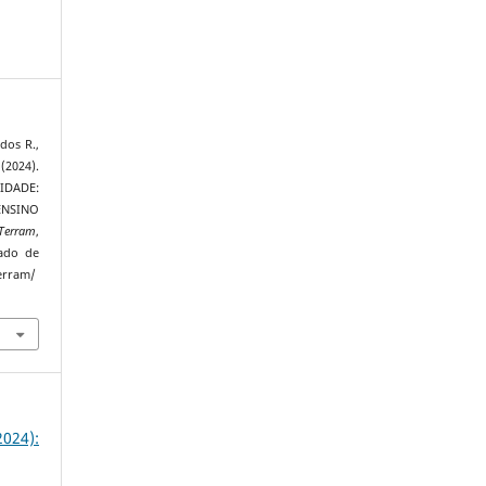
 dos R.,
(2024).
IDADE:
ENSINO
 Terram
,
rado de
terram/
024):