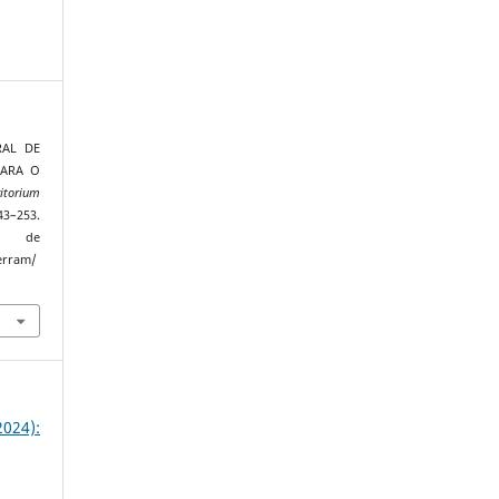
ORAL DE
PARA O
ritorium
3–253.
de
terram/
024):