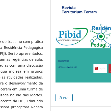
e do trabalho com prática
ma Residência Pedagógica
FSJ). Serão apresentados,
ram as regências de aula.
 aulas com uma discussão
íngua inglesa em grupos
 as atividades realizadas,
ara o desenvolvimento da
nteceram em uma turma de
lizada no Rio das Mortes,
PDF
o docente da UFSJ Edmundo
essora preceptora Renata