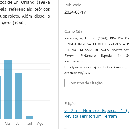
tos de Eni Orlandi (1987a
Publicado
is referenciais teóricos
2024-08-17
ubprojeto. Além disso, o
Byrne (1986).
Como Citar
Resende, A. L. J. C. (2024). PRÁTICA 
LÍNGUA INGLESA COMO FERRAMENTA 
ENSINO EM SALA DE AULA.
Revista Ter
Terram
,
7
(Número Especial 1), 24
Recuperado 
http://www.seer.ufsj.edu.br/territorium_
article/view/5537
Fomatos de Citação
Edição
v. 7 n. Número Especial 1 (2
Revista Territorium Terram