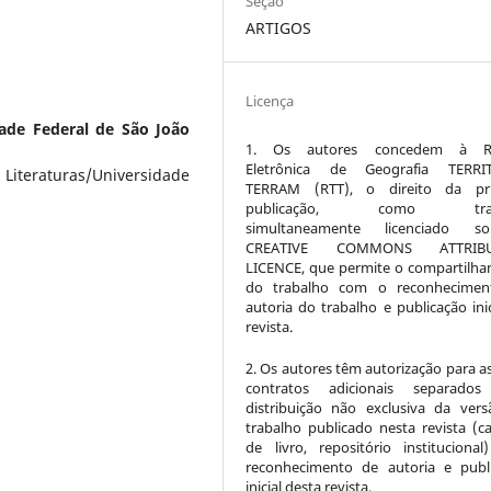
Seção
ARTIGOS
Licença
ade Federal de São João
1. Os autores concedem à Re
Eletrônica de Geografia TERRI
Literaturas/Universidade
TERRAM (RTT), o direito da pri
publicação, como trab
simultaneamente licenciado 
CREATIVE COMMONS ATTRIBU
LICENCE, que permite o compartilh
do trabalho com o reconhecimen
autoria do trabalho e publicação inic
revista.
2. Os autores têm autorização para a
contratos adicionais separados
distribuição não exclusiva da ver
trabalho publicado nesta revista (ca
de livro, repositório instituciona
reconhecimento de autoria e publ
inicial desta revista.