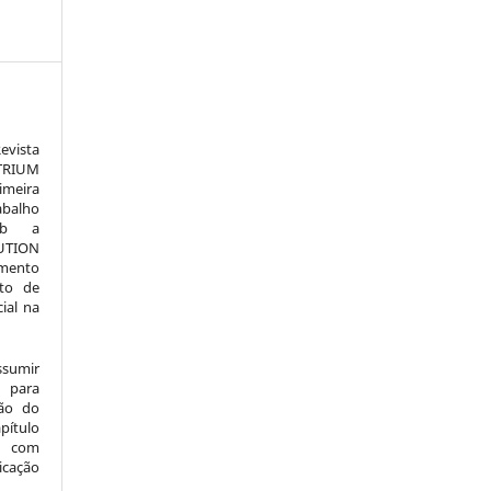
vista
TRIUM
meira
alho
sob a
TION
amento
to de
ial na
ssumir
 para
são do
pítulo
l) com
icação