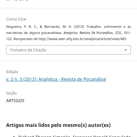
Como Citar
Nogueira, F. R. C., & Bernardo, M. H. (2013). Trabalho, sofrimento e as
narrativas de alguns psicanalistas.
Analytica: Revista De Psicanálise
,
2
(3), 101–
122. Recuperado de http://www.seer.ufsj.edu.br/analytica/article/view/465
Fomatos de Citação
Edição
v. 2 n. 3 (2013): Analytica - Revista de Psicanálise
Seção
ARTIGOS
Artigos mais lidos pelo mesmo(s) autor(es)