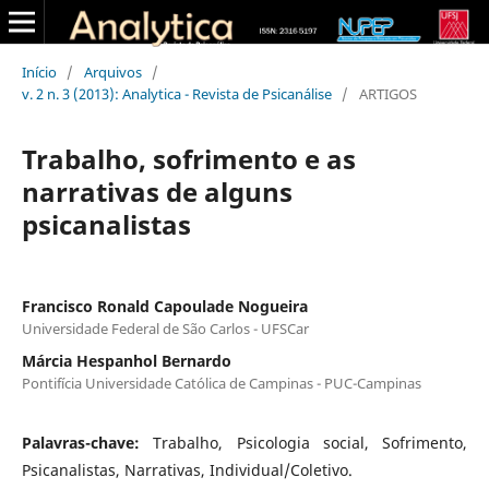
Início
/
Arquivos
/
v. 2 n. 3 (2013): Analytica - Revista de Psicanálise
/
ARTIGOS
Trabalho, sofrimento e as
narrativas de alguns
psicanalistas
Francisco Ronald Capoulade Nogueira
Universidade Federal de São Carlos - UFSCar
Márcia Hespanhol Bernardo
Pontifícia Universidade Católica de Campinas - PUC-Campinas
Palavras-chave:
Trabalho, Psicologia social, Sofrimento,
Psicanalistas, Narrativas, Individual/Coletivo.