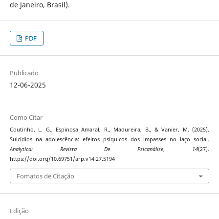
de Janeiro, Brasil).
PDF
Publicado
12-06-2025
Como Citar
Coutinho, L. G., Espinosa Amaral, R., Madureira, B., & Vanier, M. (2025).
Suicídios na adolescência: efeitos psíquicos dos impasses no laço social.
Analytica: Revista De Psicanálise
,
14
(27).
https://doi.org/10.69751/arp.v14i27.5194
Fomatos de Citação
Edição