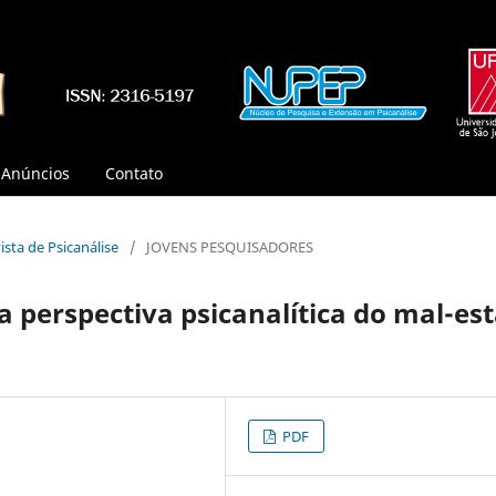
Anúncios
Contato
vista de Psicanálise
/
JOVENS PESQUISADORES
 perspectiva psicanalítica do mal-est
PDF