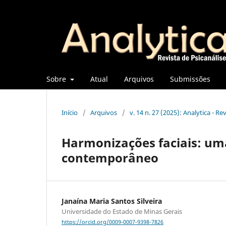
Sobre
Atual
Arquivos
Submissões
Início
/
Arquivos
/
v. 14 n. 27 (2025): Analytica - Re
Harmonizações faciais: uma
contemporâneo
Janaína Maria Santos Silveira
Universidade do Estado de Minas Gerais
https://orcid.org/0009-0007-9398-7826