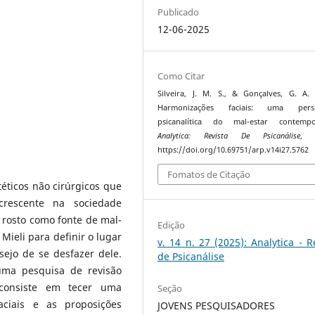
Publicado
12-06-2025
Como Citar
Silveira, J. M. S., & Gonçalves, G. A. 
Harmonizações faciais: uma persp
psicanalítica do mal-estar contempo
Analytica: Revista De Psicanálise
https://doi.org/10.69751/arp.v14i27.5762
Fomatos de Citação
éticos não cirúrgicos que
escente na sociedade
 rosto como fonte de mal-
Edição
ieli para definir o lugar
v. 14 n. 27 (2025): Analytica - R
ejo de se desfazer dele.
de Psicanálise
 uma pesquisa de revisão
o consiste em tecer uma
Seção
ciais e as proposições
JOVENS PESQUISADORES