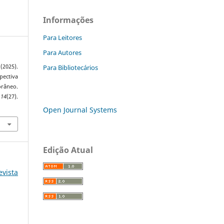
Informações
Para Leitores
Para Autores
Para Bibliotecários
(2025).
ectiva
râneo.
,
14
(27).
Open Journal Systems
Edição Atual
evista