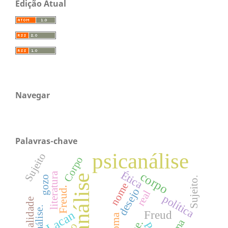
Edição Atual
Navegar
Palavras-chave
psicanálise
Sujeito
Corpo
Ética
corpo
literatura
Psicanálise
gozo
Sujeito.
nome
Freud.
desejo
real
política
Sexualidade
Lacan
Freud