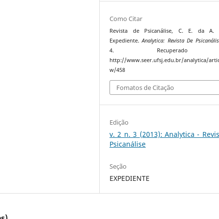
Como Citar
Revista de Psicanálise, C. E. da A. (
Expediente.
Analytica: Revista De Psicanális
4. Recuperado
http://www.seer.ufsj.edu.br/analytica/artic
w/458
Fomatos de Citação
Edição
v. 2 n. 3 (2013): Analytica - Revi
Psicanálise
Seção
EXPEDIENTE
s)