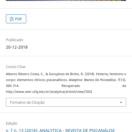
PDF
Publicado
20-12-2018
Como Citar
Alberto Ribeiro Costa, C., & Gonçalves de Britto, R. (2018). Histeria, feminino e
corpo: elementos clínicos psicanalíticos.
Analytica: Revista De Psicanálise
,
7
(13),
300–314. Recuperado de
http://www.seer.ufsj.edu.br/analytica/article/view/3352
Fomatos de Citação
Edição
v. 7 n. 13 (2018): ANALYTICA - REVISTA DE PSICANÁLISE