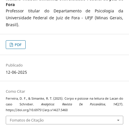
Fora
Professor titular do Departamento de Psicologia da
Universidade Federal de Juiz de Fora - UFJF (Minas Gerais,
Brasil).
PDF
Publicado
12-06-2025
Como Citar
Ferreira, D. F., & Simanke, R. T. (2025). Corpo e psicose na leitura de Lacan do
caso Schreber.
Analytica: Revista De Psicanálise
,
14
(27).
https://doi.org/10.69751/arp.v14i27.5460
Fomatos de Citação