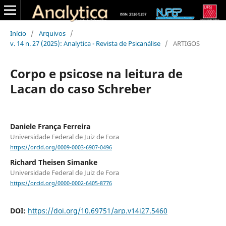
Início
/
Arquivos
/
v. 14 n. 27 (2025): Analytica - Revista de Psicanálise
/
ARTIGOS
Corpo e psicose na leitura de
Lacan do caso Schreber
Daniele França Ferreira
Universidade Federal de Juiz de Fora
https://orcid.org/0009-0003-6907-0496
Richard Theisen Simanke
Universidade Federal de Juiz de Fora
https://orcid.org/0000-0002-6405-8776
DOI:
https://doi.org/10.69751/arp.v14i27.5460