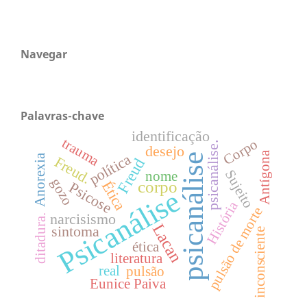
Navegar
Palavras-chave
identificação
trauma
Corpo
psicanálise.
desejo
Antígona
política
psicanálise
Anorexia
Freud.
Freud
Sujeito
nome
gozo
corpo
Ética
Psicose
Psicanálise
História
pulsão de morte
narcisismo
ditadura.
Lacan
sintoma
inconsciente
ética
literatura
real
pulsão
Eunice Paiva