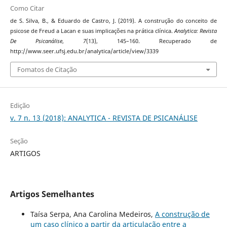
Como Citar
de S. Silva, B., & Eduardo de Castro, J. (2019). A construção do conceito de
psicose de Freud a Lacan e suas implicações na prática clínica.
Analytica: Revista
De Psicanálise
,
7
(13), 145–160. Recuperado de
http://www.seer.ufsj.edu.br/analytica/article/view/3339
Fomatos de Citação
Edição
v. 7 n. 13 (2018): ANALYTICA - REVISTA DE PSICANÁLISE
Seção
ARTIGOS
Artigos Semelhantes
Taísa Serpa, Ana Carolina Medeiros,
A construção de
um caso clínico a partir da articulação entre a