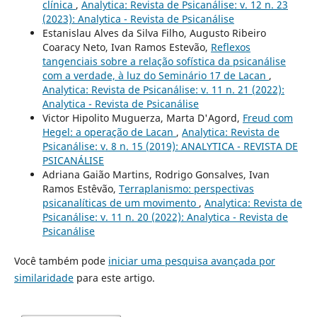
clínica
,
Analytica: Revista de Psicanálise: v. 12 n. 23
(2023): Analytica - Revista de Psicanálise
Estanislau Alves da Silva Filho, Augusto Ribeiro
Coaracy Neto, Ivan Ramos Estevão,
Reflexos
tangenciais sobre a relação sofística da psicanálise
com a verdade, à luz do Seminário 17 de Lacan
,
Analytica: Revista de Psicanálise: v. 11 n. 21 (2022):
Analytica - Revista de Psicanálise
Victor Hipolito Muguerza, Marta D'Agord,
Freud com
Hegel: a operação de Lacan
,
Analytica: Revista de
Psicanálise: v. 8 n. 15 (2019): ANALYTICA - REVISTA DE
PSICANÁLISE
Adriana Gaião Martins, Rodrigo Gonsalves, Ivan
Ramos Estêvão,
Terraplanismo: perspectivas
psicanalíticas de um movimento
,
Analytica: Revista de
Psicanálise: v. 11 n. 20 (2022): Analytica - Revista de
Psicanálise
Você também pode
iniciar uma pesquisa avançada por
similaridade
para este artigo.