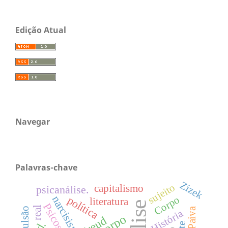
Edição Atual
Navegar
Palavras-chave
Zizek
sujeito
capitalismo
psicanálise.
narcisismo
Corpo
política
literatura
Psicose
real
pulsão
História
corpo
Freud