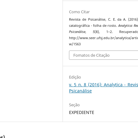
Como Citar
Revista de Psicanálise, C. E. da A. (2016)
catalográfica - folha de rosto.
Analytica: Re
Psicanálise
,
5
(8), 1–2. Recupera
http://www.seer.ufsj.edu.br/analytica/artic
w/1563
Fomatos de Citação
Edição
v. 5 n. 8 (2016): Analytica - Revi
Psicanálise
Seção
EXPEDIENTE
s)