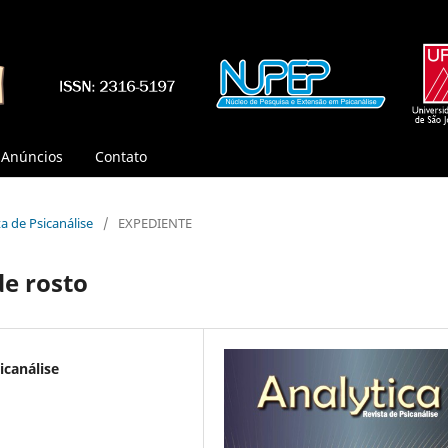
Anúncios
Contato
sta de Psicanálise
/
EXPEDIENTE
de rosto
icanálise