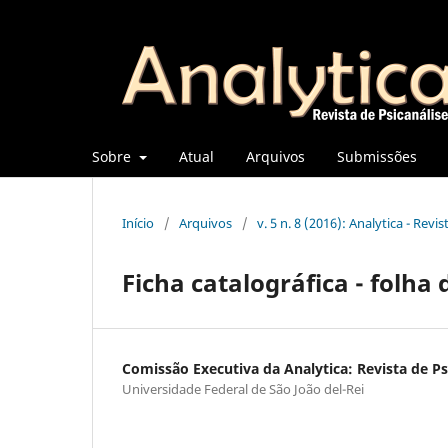
Sobre
Atual
Arquivos
Submissões
Início
/
Arquivos
/
v. 5 n. 8 (2016): Analytica - Revi
Ficha catalográfica - folha 
Comissão Executiva da Analytica: Revista de Ps
Universidade Federal de São João del-Rei